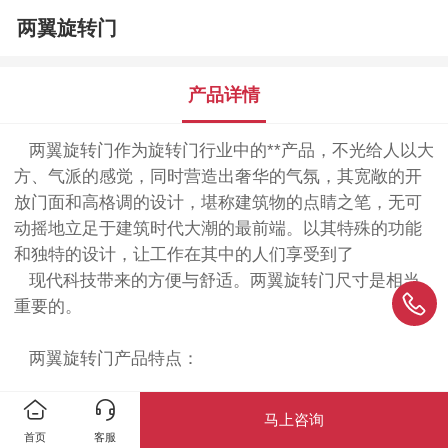
两翼旋转门
产品详情
两翼旋转门作为旋转门行业中的**产品，不光给人以大
方、气派的感觉，同时营造出奢华的气氛，其宽敞的开
放门面和高格调的设计，堪称建筑物的点睛之笔，无可
动摇地立足于建筑时代大潮的最前端。以其特殊的功能
和独特的设计，让工作在其中的人们享受到了
现代科技带来的方便与舒适。两翼旋转门尺寸是相当
重要的。
两翼旋转门产品特点：
1.安全保障：全智能型控制传动系统均采用欧洲技术
马上咨询
和设备，双智能安全系统彻底消除了安全隐患，提升了
首页
客服