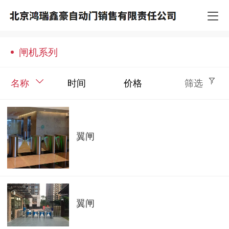
闸机系列
名称
时间
价格
筛选
翼闸
翼闸